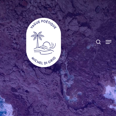
Hit enter to search or ESC to close
Accueil
Poèmes
Textes