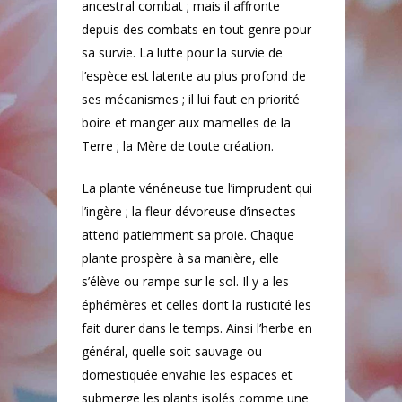
ancestral combat ; mais il affronte
depuis des combats en tout genre pour
sa survie. La lutte pour la survie de
l’espèce est latente au plus profond de
ses mécanismes ; il lui faut en priorité
boire et manger aux mamelles de la
Terre ; la Mère de toute création.
Accueil
La plante vénéneuse tue l’imprudent qui
Poèmes
l’ingère ; la fleur dévoreuse d’insectes
Textes
attend patiemment sa proie. Chaque
plante prospère à sa manière, elle
Auteur
s’élève ou rampe sur le sol. Il y a les
éphémères et celles dont la rusticité les
fait durer dans le temps. Ainsi l’herbe en
général, quelle soit sauvage ou
domestiquée envahie les espaces et
submerge les plants isolés comme une